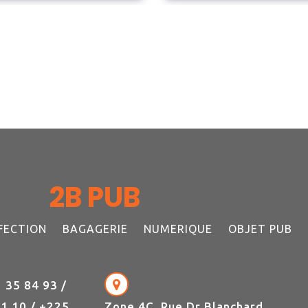
2B PUB
FECTION
BAGAGERIE
NUMERIQUE
OBJET PUB
 35 84 93 /
1 10 / +225
Zone 4C, Rue Dr Blanchard