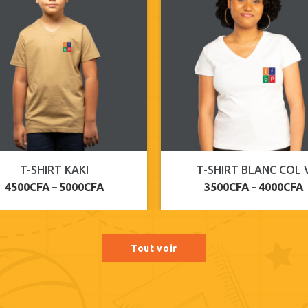
POLO KAKI
T-SHIRT KAKI
5000
CFA
6000
CFA
4500
CFA
5000
CFA
–
–
Tout voir