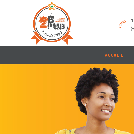
T
(
ACCUEIL