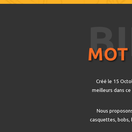
B
MOT 
Créé le 15 Octob
meilleurs dans ce
Nous proposons d
casquettes, bobs, 