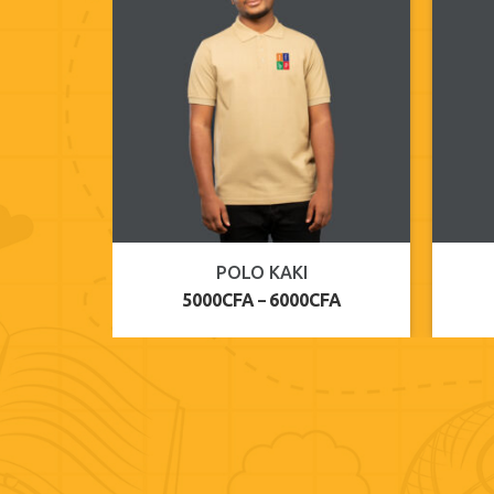
POLO BLANC
5000
CFA
6000
CFA
–