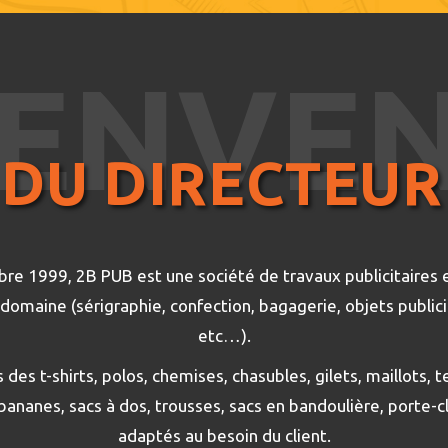
IENVE
DU DIRECTEUR
re 1999, 2B PUB est une société de travaux publicitaires e
 domaine (sérigraphie, confection, bagagerie, objets publici
etc…).
es t-shirts, polos, chemises, chasubles, gilets, maillots, t
bananes, sacs à dos, trousses, sacs en bandoulière, porte-c
adaptés au besoin du client.