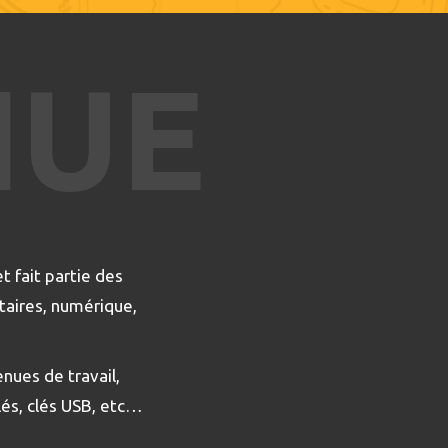
NUE
t fait partie des
taires, numérique,
enues de travail,
lés, clés USB, etc…