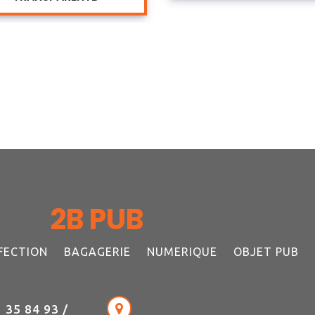
2B PUB
FECTION
BAGAGERIE
NUMERIQUE
OBJET PUB
 35 84 93 /